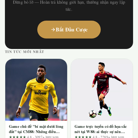
Đừng bỏ lỡ — Hoàn trả không giới hạn, thưởng nhận ngay lập
tức.
Bắt Đầu Cược
TIN TỨC MỚI NHẤT
Game chủ đề "bí mật dưới lòng
Game trực tuyến có đồ họa sắc
đất" tại CM88: Những điều
nét tại W88: ai thực sự nên
quảng cáo không nói
chọn, ai nên tránh
★★★★★
4.8 · 3097+ lượt xem
★★★★★
4.8 · 2289+ lượt xem