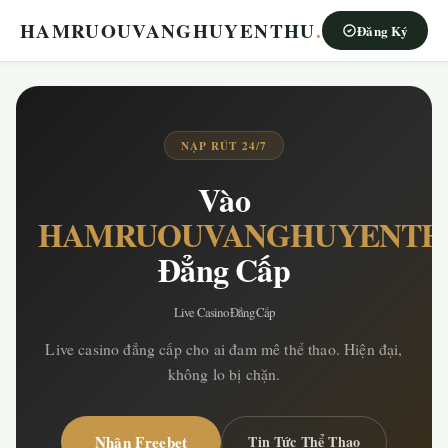
HAMRUOUVANGHUYENTHU
.
Đăng Ký
NẠP RÚT 24/7
Vào
HAMRUOUVANGHUYENTH
Đẳng Cấp
Live Casino Đẳng Cấp
Live casino đẳng cấp cho ai đam mê thể thao. Hiện đại,
không lo bị chặn.
Nhận Freebet
Tin Tức Thể Thao