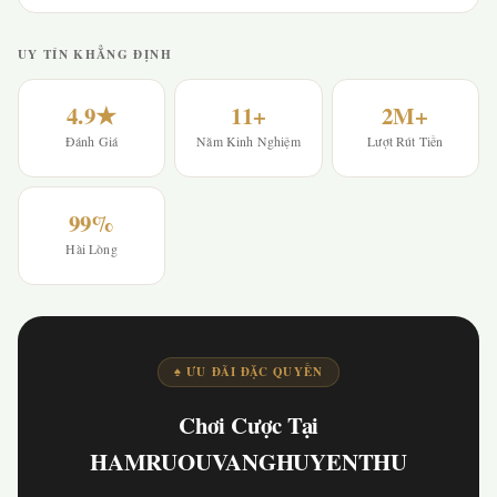
UY TÍN KHẲNG ĐỊNH
4.9★
11+
2M+
Đánh Giá
Năm Kinh Nghiệm
Lượt Rút Tiền
99%
Hài Lòng
♠ ƯU ĐÃI ĐẶC QUYỀN
Chơi Cược Tại
HAMRUOUVANGHUYENTHU