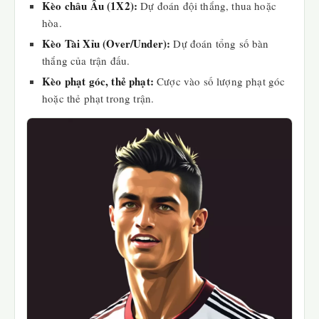
Kèo châu Âu (1X2):
Dự đoán đội thắng, thua hoặc
hòa.
Kèo Tài Xỉu (Over/Under):
Dự đoán tổng số bàn
thắng của trận đấu.
Kèo phạt góc, thẻ phạt:
Cược vào số lượng phạt góc
hoặc thẻ phạt trong trận.