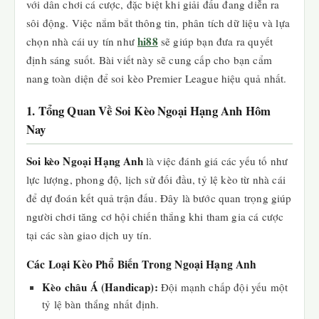
với dân chơi cá cược, đặc biệt khi giải đấu đang diễn ra
sôi động. Việc nắm bắt thông tin, phân tích dữ liệu và lựa
hi88
chọn nhà cái uy tín như
sẽ giúp bạn đưa ra quyết
định sáng suốt. Bài viết này sẽ cung cấp cho bạn cẩm
nang toàn diện để soi kèo Premier League hiệu quả nhất.
1. Tổng Quan Về Soi Kèo Ngoại Hạng Anh Hôm
Nay
Soi kèo Ngoại Hạng Anh
là việc đánh giá các yếu tố như
lực lượng, phong độ, lịch sử đối đầu, tỷ lệ kèo từ nhà cái
để dự đoán kết quả trận đấu. Đây là bước quan trọng giúp
người chơi tăng cơ hội chiến thắng khi tham gia cá cược
tại các sàn giao dịch uy tín.
Các Loại Kèo Phổ Biến Trong Ngoại Hạng Anh
Kèo châu Á (Handicap):
Đội mạnh chấp đội yếu một
tỷ lệ bàn thắng nhất định.