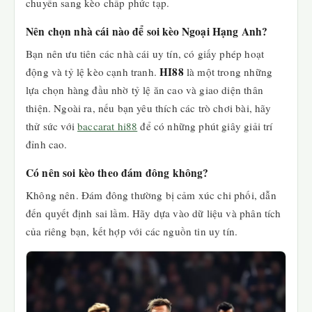
chuyển sang kèo chấp phức tạp.
Nên chọn nhà cái nào để soi kèo Ngoại Hạng Anh?
Bạn nên ưu tiên các nhà cái uy tín, có giấy phép hoạt
HI88
động và tỷ lệ kèo cạnh tranh.
là một trong những
lựa chọn hàng đầu nhờ tỷ lệ ăn cao và giao diện thân
thiện. Ngoài ra, nếu bạn yêu thích các trò chơi bài, hãy
thử sức với
baccarat hi88
để có những phút giây giải trí
đỉnh cao.
Có nên soi kèo theo đám đông không?
Không nên. Đám đông thường bị cảm xúc chi phối, dẫn
đến quyết định sai lầm. Hãy dựa vào dữ liệu và phân tích
của riêng bạn, kết hợp với các nguồn tin uy tín.