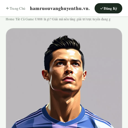
hamruouvanghuyenthu.vn
.
Trang Chủ
Đăng Ký
Home
›
Tất Cả Game
›
U888 là gì? Giải mã nền tảng giải trí trực tuyến đang g