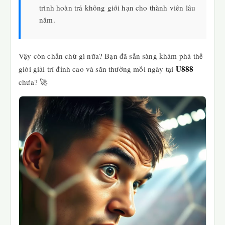
trình hoàn trả không giới hạn cho thành viên lâu
năm.
Vậy còn chần chừ gì nữa? Bạn đã sẵn sàng khám phá thế
U888
giới giải trí đỉnh cao và săn thưởng mỗi ngày tại
chưa? 🚀