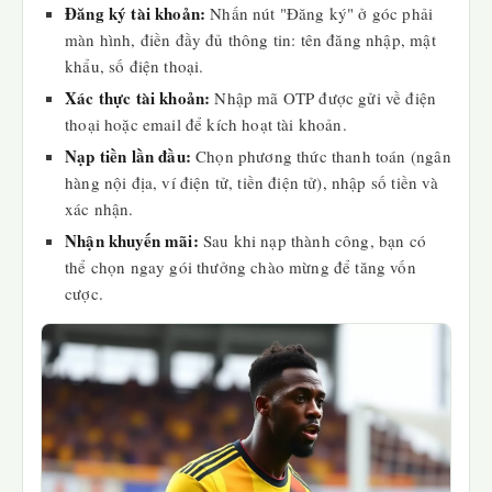
Đăng ký tài khoản:
Nhấn nút "Đăng ký" ở góc phải
màn hình, điền đầy đủ thông tin: tên đăng nhập, mật
khẩu, số điện thoại.
Xác thực tài khoản:
Nhập mã OTP được gửi về điện
thoại hoặc email để kích hoạt tài khoản.
Nạp tiền lần đầu:
Chọn phương thức thanh toán (ngân
hàng nội địa, ví điện tử, tiền điện tử), nhập số tiền và
xác nhận.
Nhận khuyến mãi:
Sau khi nạp thành công, bạn có
thể chọn ngay gói thưởng chào mừng để tăng vốn
cược.