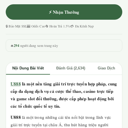
⚡ Nhận Thưởng
🔒 Bảo Mật SSL
🎰 Odds Cao
🔄 Hoàn Trả 1.5%
💳 Đa Kênh Nạp
294
🔥
người đang xem trang này
Nội Dung Bài Viết
Đánh Giá (2,634)
Giao Dịch
U888
là một nền tảng giải trí trực tuyến hợp pháp, cung
cấp đa dạng dịch vụ cá cược thể thao, casino trực tiếp
và game slot đổi thưởng, được cấp phép hoạt động bởi
các tổ chức quốc tế uy tín.
U888
là một trong những cái tên nổi bật trong lĩnh vực
giải trí trực tuyến tại châu Á, thu hút hàng triệu người