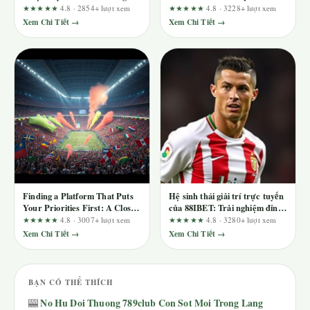
linh hoạt
Transparency, Speed, and
★★★★★
4.8 · 2854+ lượt xem
★★★★★
4.8 · 3228+ lượt xem
Usability
Xem Chi Tiết →
Xem Chi Tiết →
Finding a Platform That Puts
Hệ sinh thái giải trí trực tuyến
Your Priorities First: A Closer
của 88IBET: Trải nghiệm đỉnh
Look at What Hitclub Offers
cao, đa dạng và an toàn
★★★★★
4.8 · 3007+ lượt xem
★★★★★
4.8 · 3280+ lượt xem
Xem Chi Tiết →
Xem Chi Tiết →
BẠN CÓ THỂ THÍCH
No Hu Doi Thuong 789club Con Sot Moi Trong Lang
🎰