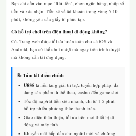
Bạn chỉ cần vào mục "Rút tiền", chọn ngân hàng, nhập số
tiền và xác nhận. Tiền sẽ về tài khoản trong vòng 5-10
phút, không yêu cầu giấy tờ phức tạp.
Có hỗ trợ chơi trên điện thoại di động không?
Có. Trang web được tối ưu hoàn toàn cho cả iOS và
Android, bạn có thể chơi mượt mà ngay trên trình duyệt
mà không cần tải ứng dụng.
📝 Tóm tắt điểm chính
U888
là nền tảng giải trí trực tuyến hợp pháp, đa
dạng sản phẩm từ thể thao, casino đến game slot.
Tốc độ nạp/rút tiền siêu nhanh, chỉ từ 1-5 phút,
hỗ trợ nhiều phương thức thanh toán.
Giao diện thân thiện, tối ưu trên mọi thiết bị di
động và máy tính.
Khuyến mãi hấp dẫn cho người mới và chương