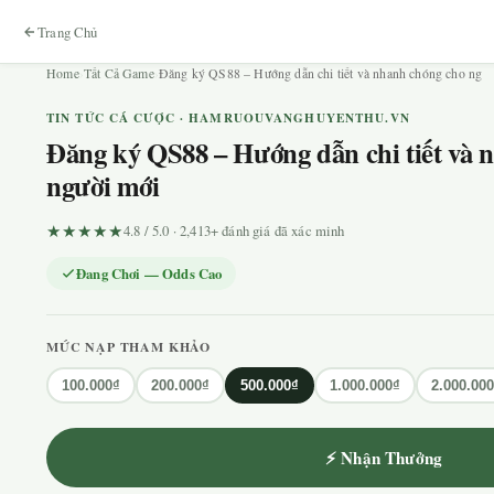
Trang Chủ
Home
›
Tất Cả Game
›
Đăng ký QS88 – Hướng dẫn chi tiết và nhanh chóng cho ng
TIN TỨC CÁ CƯỢC · HAMRUOUVANGHUYENTHU.VN
Đăng ký QS88 – Hướng dẫn chi tiết và 
người mới
★★★★★
4.8 / 5.0 · 2,413+ đánh giá đã xác minh
Đang Chơi — Odds Cao
MỨC NẠP THAM KHẢO
100.000₫
200.000₫
500.000₫
1.000.000₫
2.000.00
⚡ Nhận Thưởng