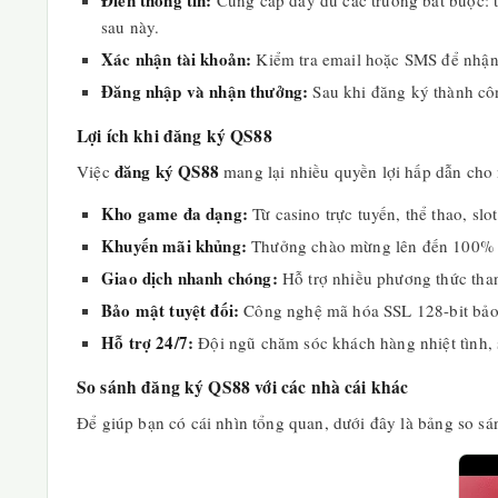
Điền thông tin:
Cung cấp đầy đủ các trường bắt buộc: t
sau này.
Xác nhận tài khoản:
Kiểm tra email hoặc SMS để nhận m
Đăng nhập và nhận thưởng:
Sau khi đăng ký thành cô
Lợi ích khi đăng ký QS88
đăng ký QS88
Việc
mang lại nhiều quyền lợi hấp dẫn cho 
Kho game đa dạng:
Từ casino trực tuyến, thể thao, slo
Khuyến mãi khủng:
Thưởng chào mừng lên đến 100% giá
Giao dịch nhanh chóng:
Hỗ trợ nhiều phương thức thanh
Bảo mật tuyệt đối:
Công nghệ mã hóa SSL 128-bit bảo v
Hỗ trợ 24/7:
Đội ngũ chăm sóc khách hàng nhiệt tình, s
So sánh đăng ký QS88 với các nhà cái khác
Để giúp bạn có cái nhìn tổng quan, dưới đây là bảng so s