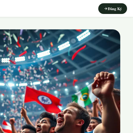
Đăng Ký