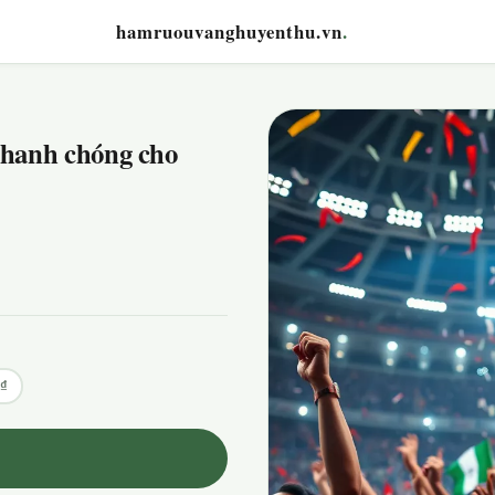
hamruouvanghuyenthu.vn
.
nhanh chóng cho
0₫