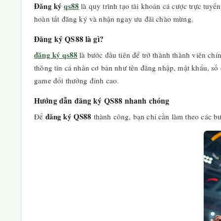
Đăng ký
qs88
là quy trình tạo tài khoản cá cược trực tuyế
hoàn tất đăng ký và nhận ngay ưu đãi chào mừng.
Đăng ký QS88 là gì?
đăng ký qs88
là bước đầu tiên để trở thành thành viên chí
thông tin cá nhân cơ bản như tên đăng nhập, mật khẩu, số 
game đổi thưởng đỉnh cao.
Hướng dẫn đăng ký QS88 nhanh chóng
đăng ký QS88
Để
thành công, bạn chỉ cần làm theo các b