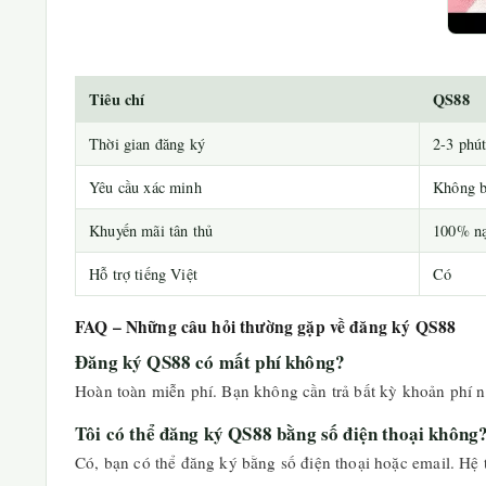
Tiêu chí
QS88
Thời gian đăng ký
2-3 phú
Yêu cầu xác minh
Không b
Khuyến mãi tân thủ
100% nạ
Hỗ trợ tiếng Việt
Có
FAQ – Những câu hỏi thường gặp về đăng ký QS88
Đăng ký QS88 có mất phí không?
Hoàn toàn miễn phí. Bạn không cần trả bất kỳ khoản phí nào
Tôi có thể đăng ký QS88 bằng số điện thoại không
Có, bạn có thể đăng ký bằng số điện thoại hoặc email. Hệ 