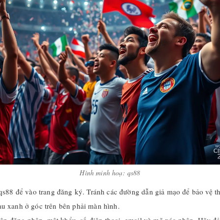
Hình minh hoạ: qs88
qs88 để vào trang đăng ký. Tránh các đường dẫn giả mạo để bảo vệ th
u xanh ở góc trên bên phải màn hình.