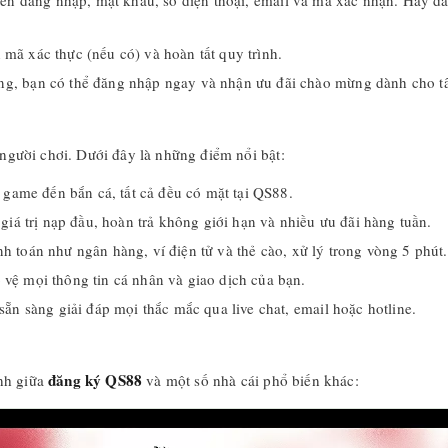
ên đăng nhập, mật khẩu, số điện thoại, email và mã xác nhận. Hãy đảm
ã xác thực (nếu có) và hoàn tất quy trình.
ng, bạn có thể đăng nhập ngay và nhận ưu đãi chào mừng dành cho tâ
người chơi. Dưới đây là những điểm nổi bật:
t game đến bắn cá, tất cả đều có mặt tại QS88.
 trị nạp đầu, hoàn trả không giới hạn và nhiều ưu đãi hàng tuần.
 toán như ngân hàng, ví điện tử và thẻ cào, xử lý trong vòng 5 phút.
ệ mọi thông tin cá nhân và giao dịch của bạn.
ẵn sàng giải đáp mọi thắc mắc qua live chat, email hoặc hotline.
đăng ký QS88
ánh giữa
và một số nhà cái phổ biến khác: