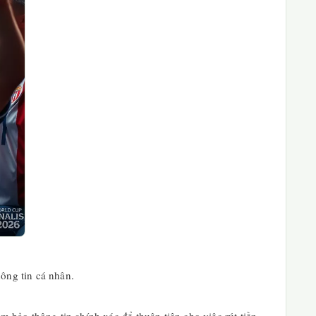
ông tin cá nhân.