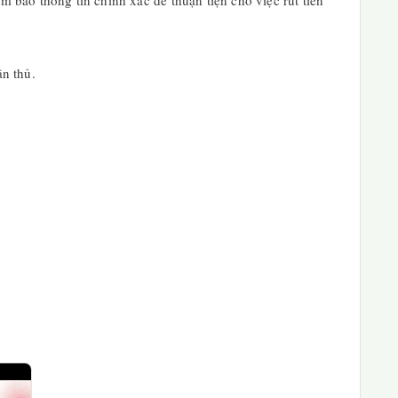
 bảo thông tin chính xác để thuận tiện cho việc rút tiền
n thủ.