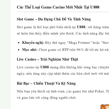
Các Thể Loại Game Casino Mới Nhất Tại U888
Slot Game – Đa Dạng Chủ Đề Và Tính Năng
U888
Slot game là thể loại phổ biến nhất tại
, với hàng tră
sẽ luôn tìm thấy điều mình yêu thích. Các tính năng đặc bi
Khuyến nghị:
Hãy thử ngay "Mega Fortune" hoặc "Starb
Mẹo nhỏ:
Chọn game có RTP trên 96% để tối ưu lợi nh
Live Casino – Trải Nghiệm Như Thật
U888
Live casino tại
mang đến không khí sòng bạc chuyên n
ngày, nền tảng này cập nhật thêm các bàn chơi mới với mứ
Bài Bạc – Chiến Thuật Và Kỹ Năng
Nếu bạn yêu thích sự tính toán, các game bài như Poker, 
và giao lưu với cộng đồng người chơi.