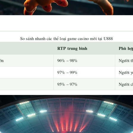
So sánh nhanh các thể loại game casino mới tại U888
RTP trung bình
Phù hợp
lớn
96% – 98%
Người t
97% – 99%
Người yê
95% – 97%
Người c