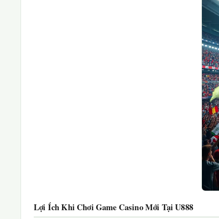
Lợi Ích Khi Chơi Game Casino Mới Tại U888