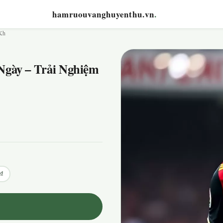
hamruouvanghuyenthu.vn
.
Kh
Ngày – Trải Nghiệm
0₫