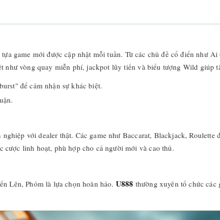
m tựa game mới được cập nhật mỗi tuần. Từ các chủ đề cổ điển như A
ệt như vòng quay miễn phí, jackpot lũy tiến và biểu tượng Wild giúp t
urst" để cảm nhận sự khác biệt.
uận.
ghiệp với dealer thật. Các game như Baccarat, Blackjack, Roulette đ
c cược linh hoạt, phù hợp cho cả người mới và cao thủ.
U888
Tiến Lên, Phỏm là lựa chọn hoàn hảo.
thường xuyên tổ chức các gi