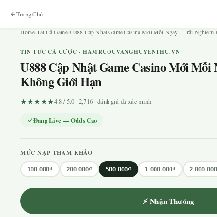
Trang Chủ
Home
›
Tất Cả Game
›
U888 Cập Nhật Game Casino Mới Mỗi Ngày – Trải Nghiệm 
TIN TỨC CÁ CƯỢC · HAMRUOUVANGHUYENTHU.VN
U888 Cập Nhật Game Casino Mới Mỗi 
Không Giới Hạn
★★★★★
4.8 / 5.0 · 2,716+ đánh giá đã xác minh
Đang Live — Odds Cao
MỨC NẠP THAM KHẢO
100.000₫
200.000₫
500.000₫
1.000.000₫
2.000.00
⚡ Nhận Thưởng