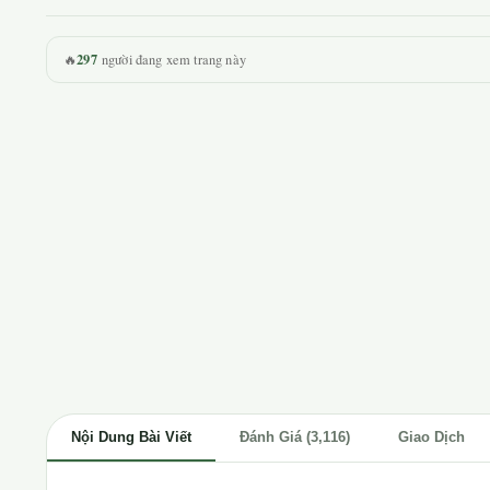
297
🔥
người đang xem trang này
Nội Dung Bài Viết
Đánh Giá (3,116)
Giao Dịch