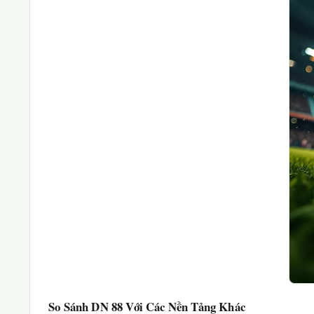
So Sánh
DN 88
Với Các Nền Tảng Khác