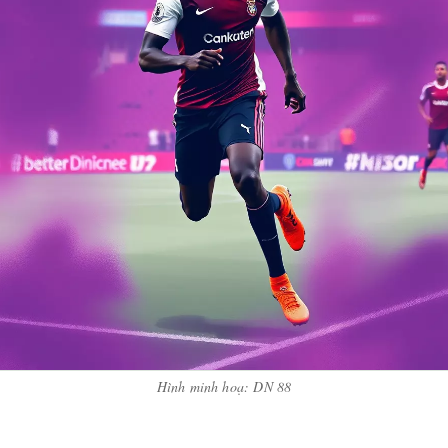
Hình minh hoạ: DN 88