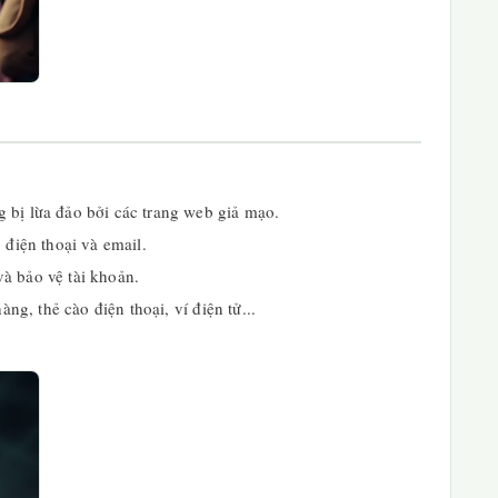
bị lừa đảo bởi các trang web giả mạo.
điện thoại và email.
và bảo vệ tài khoản.
g, thẻ cào điện thoại, ví điện tử...