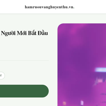
hamruouvanghuyenthu.vn
.
 Người Mới Bắt Đầu
0₫