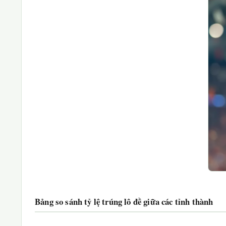
Bảng so sánh tỷ lệ trúng lô đề giữa các tỉnh thành