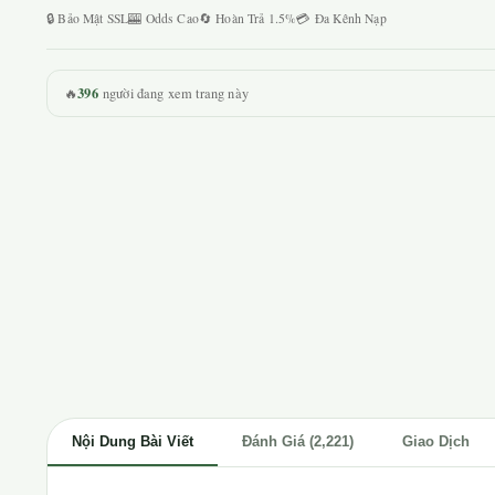
🔒 Bảo Mật SSL
🎰 Odds Cao
🔄 Hoàn Trả 1.5%
💳 Đa Kênh Nạp
396
🔥
người đang xem trang này
Nội Dung Bài Viết
Đánh Giá (2,221)
Giao Dịch