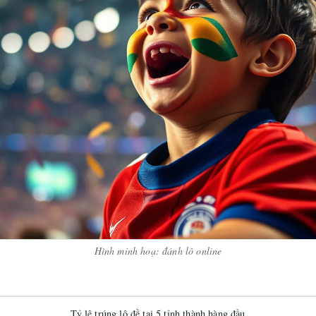
Hình minh hoạ: đánh lô online
Tỷ lệ trúng lô đề tại 5 tỉnh thành hàng đầu