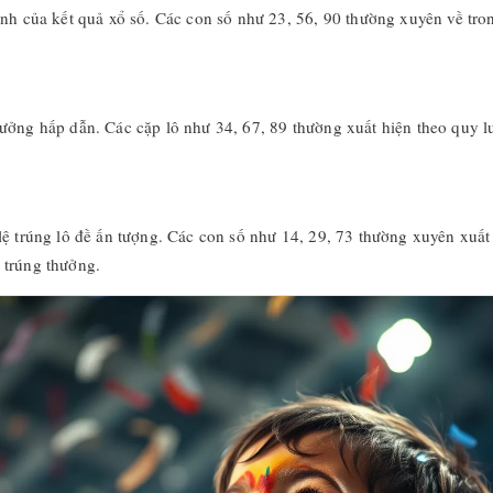
định của kết quả xổ số. Các con số như 23, 56, 90 thường xuyên về tr
hưởng hấp dẫn. Các cặp lô như 34, 67, 89 thường xuất hiện theo quy l
 lệ trúng lô đề ấn tượng. Các con số như 14, 29, 73 thường xuyên xuất
 trúng thưởng.