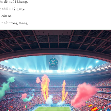
ện để nuôi khung.
g nhiều kỳ quay.
 cầu lô.
 nhất trong tháng.