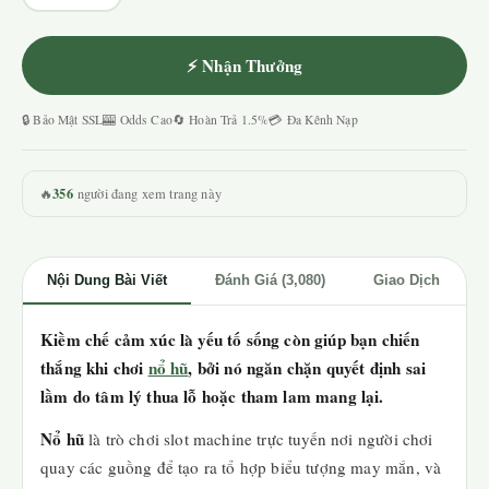
⚡ Nhận Thưởng
🔒 Bảo Mật SSL
🎰 Odds Cao
🔄 Hoàn Trả 1.5%
💳 Đa Kênh Nạp
356
🔥
người đang xem trang này
Nội Dung Bài Viết
Đánh Giá (3,080)
Giao Dịch
Kiềm chế cảm xúc là yếu tố sống còn giúp bạn chiến
thắng khi chơi
nổ hũ
, bởi nó ngăn chặn quyết định sai
lầm do tâm lý thua lỗ hoặc tham lam mang lại.
Nổ hũ
là trò chơi slot machine trực tuyến nơi người chơi
quay các guồng để tạo ra tổ hợp biểu tượng may mắn, và