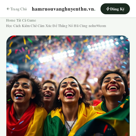
hamruouvanghuyenthu.vn
.
Trang Chủ
Đăng Ký
Home
›
Tất Cả Game
›
Học Cách Kiềm Chế Cảm Xúc Để Thắng Nổ Hũ Cùng nohu90com