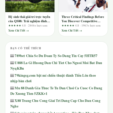
Hệ sinh thái giải trí trực tuyến
Three Critical Findings Before
của QS88: Trải nghiệm đỉnh
You Discover Competitive
cao trong lòng bàn tay
Poker Game Worlds with
★★★★★
4.8 · 2446+ lượt xem
★★★★★
4.8 · 1963+ lượt xem
open8889.com
Xem Chi Tiết →
Xem Chi Tiết →
BẠN CÓ THỂ THÍCH
789bet Chia Se Du Doan Ty So Dang Tin Cay 5HTR57
🎰
U888 La Gi Huong Dan Chi Tiet Cho Nguoi Moi Bat Dau
🎰
NyqKBn
79kingsg.com bật mí chiến thuật đánh Tiến Lên theo
🎰
nhịp bàn chơi
Mu 88 Danh Gia Thuc Te Tu Dan Choi Ca Cuoc Co Dang
🎰
De Xuong Tien 5ZKKv1
X88 Trang Chu Cong Giai Tri Dang Cap Cho Dan Cong
🎰
Nghe