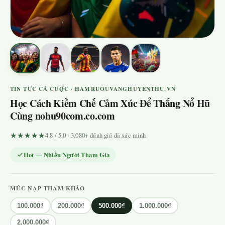
TIN TỨC CÁ CƯỢC · HAMRUOUVANGHUYENTHU.VN
Học Cách Kiềm Chế Cảm Xúc Để Thắng Nổ Hũ
Cùng nohu90com.co.com
★★★★★
4.8 / 5.0 · 3,080+ đánh giá đã xác minh
Hot — Nhiều Người Tham Gia
MỨC NẠP THAM KHẢO
100.000₫
200.000₫
500.000₫
1.000.000₫
2.000.000₫