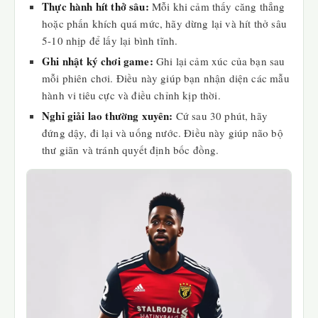
Thực hành hít thở sâu:
Mỗi khi cảm thấy căng thẳng
hoặc phấn khích quá mức, hãy dừng lại và hít thở sâu
5-10 nhịp để lấy lại bình tĩnh.
Ghi nhật ký chơi game:
Ghi lại cảm xúc của bạn sau
mỗi phiên chơi. Điều này giúp bạn nhận diện các mẫu
hành vi tiêu cực và điều chỉnh kịp thời.
Nghỉ giải lao thường xuyên:
Cứ sau 30 phút, hãy
đứng dậy, đi lại và uống nước. Điều này giúp não bộ
thư giãn và tránh quyết định bốc đồng.