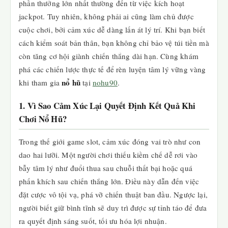
phần thưởng lớn nhất thường đến từ việc kích hoạt
jackpot. Tuy nhiên, không phải ai cũng làm chủ được
cuộc chơi, bởi cảm xúc dễ dàng lấn át lý trí. Khi bạn biết
cách kiểm soát bản thân, bạn không chỉ bảo vệ túi tiền mà
còn tăng cơ hội giành chiến thắng dài hạn. Cùng khám
phá các chiến lược thực tế để rèn luyện tâm lý vững vàng
nổ hũ
khi tham gia
tại
nohu90
.
1. Vì Sao Cảm Xúc Lại Quyết Định Kết Quả Khi
Chơi Nổ Hũ?
Trong thế giới game slot, cảm xúc đóng vai trò như con
dao hai lưỡi. Một người chơi thiếu kiềm chế dễ rơi vào
bẫy tâm lý như đuổi thua sau chuỗi thất bại hoặc quá
phấn khích sau chiến thắng lớn. Điều này dẫn đến việc
đặt cược vô tội vạ, phá vỡ chiến thuật ban đầu. Ngược lại,
người biết giữ bình tĩnh sẽ duy trì được sự tỉnh táo để đưa
ra quyết định sáng suốt, tối ưu hóa lợi nhuận.