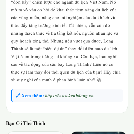
“đòn bẩy” chiến lược cho ngành du lịch Việt Nam. Nó
mở ra vô vàn cơ hội để khai thác tiềm năng du lịch của
các vùng miền, nâng cao trải nghiệm của du khách và
thúc đẩy tăng trưởng kinh tế. Tất nhiên, vẫn còn đó
những thách thức về hạ tầng kết nối, nguồn nhân lực và
quy hoạch tổng thể. Nhưng nếu vượt qua được, Long
Thành sẽ là một “siêu dự án” thay đổi diện mạo du lịch
Việt Nam trong tương lai không xa. Còn bạn, bạn nghĩ
sao về tác động của sân bay Long Thành? Liệu nó có
thực sự làm thay đổi thói quen du lịch của bạn? Hãy chia
sẻ suy nghĩ của mình ở phần bình luận nhé! 🚀
🔗 Xem thêm:
https://www.kenhdong.vn
Bạn Có Thể Thích