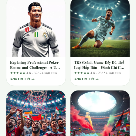
Exploring Professional Poker
TK88 Sảnh Game Đầy Đủ Thể
Rooms and Challenges: A UX-
Loại Hấp Dẫn – Đánh Giá Chi
Focused Review of u888ee.com
Tiết Từ Dân Cược Thực Thụ
★★★★★
4.8 · 3267+ lượt xem
★★★★★
4.8 · 2385+ lượt xem
Xem Chi Tiết →
Xem Chi Tiết →