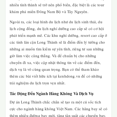
nhiều tỉnh thành sẽ trở nên phổ biến, đặc biệt là các tour
khám phá miền Đông Nam Bộ và Tây Nguyên.
Ngoài ra, các loại hình du lịch như du lịch sinh thái, du
lịch cộng đồng, du lịch nghỉ dưỡng cao cấp sẽ có cơ hội
phát triển mạnh mẽ. Các khu nghỉ dưỡng, resort cao cấp ở
các tỉnh lân cận Long Thành sẽ là điểm đến lý tưởng cho
những ai muốn tìm kiếm sự yên tĩnh, riêng tư sau những
giờ làm việc căng thẳng. Và để chuẩn bị cho những
chuyến đi xa, việc cập nhật thông tin về các điểm đến,
dịch vụ là vô cùng quan trọng. Bạn có thể tham khảo
thêm các bài viết hữu ích tại kenhdong.vn để có những
trải nghiệm du lịch trọn vẹn nhất.
Tác Động Đến Ngành Hàng Không Và Dịch Vụ
Dự án Long Thành chắc chắn sẽ tạo ra một cú sốc tích
cực cho ngành hàng không Việt Nam. Các hãng bay sẽ có
thêm nhiều đường bay mới, tăng tần suất các chuyến bay,