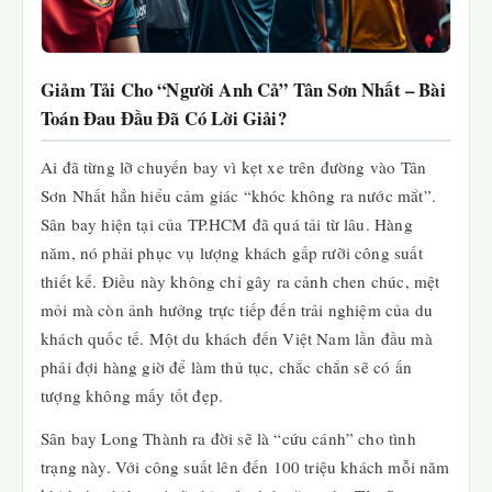
Giảm Tải Cho “Người Anh Cả” Tân Sơn Nhất – Bài
Toán Đau Đầu Đã Có Lời Giải?
Ai đã từng lỡ chuyến bay vì kẹt xe trên đường vào Tân
Sơn Nhất hẳn hiểu cảm giác “khóc không ra nước mắt”.
Sân bay hiện tại của TP.HCM đã quá tải từ lâu. Hàng
năm, nó phải phục vụ lượng khách gấp rưỡi công suất
thiết kế. Điều này không chỉ gây ra cảnh chen chúc, mệt
mỏi mà còn ảnh hưởng trực tiếp đến trải nghiệm của du
khách quốc tế. Một du khách đến Việt Nam lần đầu mà
phải đợi hàng giờ để làm thủ tục, chắc chắn sẽ có ấn
tượng không mấy tốt đẹp.
Sân bay Long Thành ra đời sẽ là “cứu cánh” cho tình
trạng này. Với công suất lên đến 100 triệu khách mỗi năm