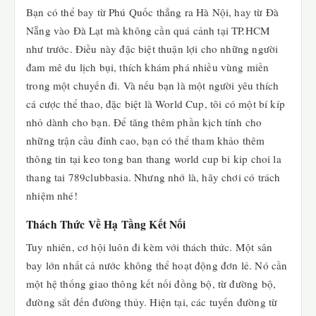
Bạn có thể bay từ Phú Quốc thẳng ra Hà Nội, hay từ Đà
Nẵng vào Đà Lạt mà không cần quá cảnh tại TP.HCM
như trước. Điều này đặc biệt thuận lợi cho những người
đam mê du lịch bụi, thích khám phá nhiều vùng miền
trong một chuyến đi. Và nếu bạn là một người yêu thích
cá cược thể thao, đặc biệt là World Cup, tôi có một bí kíp
nhỏ dành cho bạn. Để tăng thêm phần kịch tính cho
những trận cầu đỉnh cao, bạn có thể tham khảo thêm
thông tin tại keo tong ban thang world cup bi kip choi la
thang tai 789clubbasia. Nhưng nhớ là, hãy chơi có trách
nhiệm nhé!
Thách Thức Về Hạ Tầng Kết Nối
Tuy nhiên, cơ hội luôn đi kèm với thách thức. Một sân
bay lớn nhất cả nước không thể hoạt động đơn lẻ. Nó cần
một hệ thống giao thông kết nối đồng bộ, từ đường bộ,
đường sắt đến đường thủy. Hiện tại, các tuyến đường từ