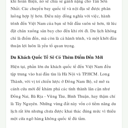
khi hoàn thiện, nó sẽ chia sẻ gánh nặng cho Tân Sơn
Nhất. Các chuyến bay quốc tế và nội địa sẽ được phân
luồng hợp lý hơn. Điều này đồng nghĩa với việc, hành
trình đến Việt Nam của bạn sẽ bắt đầu suôn sẻ hơn, từ lúc
đặt chân xuống sân bay cho đến khi rời đi. Du lịch không
chỉ là điểm đến, mà còn là cả hành trình, và một khởi đầu
thuận lợi luôn là yếu tố quan trọng.
Du Khách Quốc Tế Sẽ Có Thêm Điểm Đến Mới
Hiện tại, phần lớn du khách quốc tế đến Việt Nam đều
tập trung vào hai đầu tàu là Hà Nội và TP.HCM. Long
Thành, với vị trí chiến lược ở Đông Nam Bộ, sẽ mở ra
cánh cửa mới để khám phá các tỉnh thành lân cận như
Đồng Nai, Bà Rịa - Vũng Tàu, Bình Thuận, hay thậm chí
là Tây Nguyên. Những vùng đất này vốn có tiềm năng du
lịch rất lớn nhưng chưa được khai thác đúng mức vì thiếu
một cửa ngõ hàng không quốc tế đủ tầm.