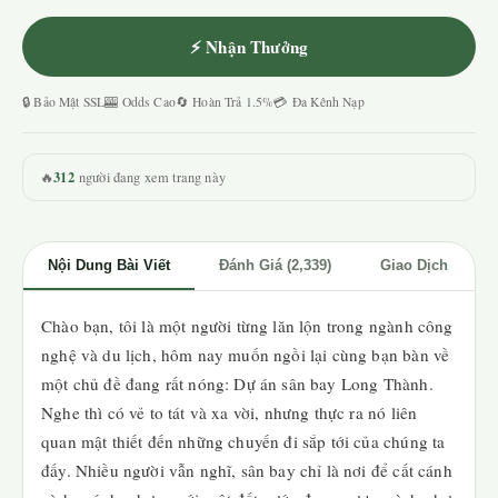
⚡ Nhận Thưởng
🔒 Bảo Mật SSL
🎰 Odds Cao
🔄 Hoàn Trả 1.5%
💳 Đa Kênh Nạp
312
🔥
người đang xem trang này
Nội Dung Bài Viết
Đánh Giá (2,339)
Giao Dịch
Chào bạn, tôi là một người từng lăn lộn trong ngành công
nghệ và du lịch, hôm nay muốn ngồi lại cùng bạn bàn về
một chủ đề đang rất nóng: Dự án sân bay Long Thành.
Nghe thì có vẻ to tát và xa vời, nhưng thực ra nó liên
quan mật thiết đến những chuyến đi sắp tới của chúng ta
đấy. Nhiều người vẫn nghĩ, sân bay chỉ là nơi để cất cánh