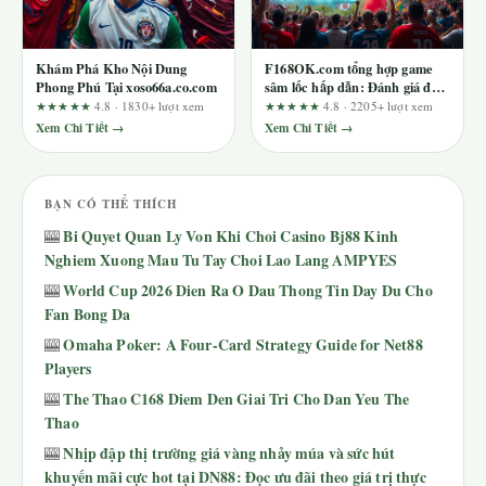
Khám Phá Kho Nội Dung
F168OK.com tổng hợp game
Phong Phú Tại xoso66a.co.com
sâm lốc hấp dẫn: Đánh giá độc
lập từ biên tập viên
★★★★★
4.8 · 1830+ lượt xem
★★★★★
4.8 · 2205+ lượt xem
Xem Chi Tiết →
Xem Chi Tiết →
BẠN CÓ THỂ THÍCH
Bi Quyet Quan Ly Von Khi Choi Casino Bj88 Kinh
🎰
Nghiem Xuong Mau Tu Tay Choi Lao Lang AMPYES
World Cup 2026 Dien Ra O Dau Thong Tin Day Du Cho
🎰
Fan Bong Da
Omaha Poker: A Four-Card Strategy Guide for Net88
🎰
Players
The Thao C168 Diem Den Giai Tri Cho Dan Yeu The
🎰
Thao
Nhịp đập thị trường giá vàng nhảy múa và sức hút
🎰
khuyến mãi cực hot tại DN88: Đọc ưu đãi theo giá trị thực