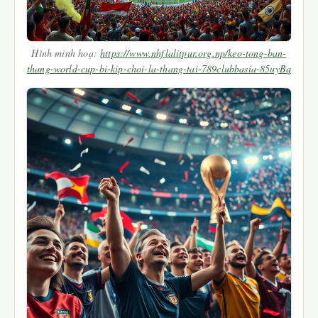
Hình minh hoạ:
https://www.nhflalitpur.org.np/keo-tong-ban-
thang-world-cup-bi-kip-choi-la-thang-tai-789clubbasia-85uyBq