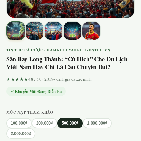
TIN TỨC CÁ CƯỢC · HAMRUOUVANGHUYENTHU.VN
Sân Bay Long Thành: “Cú Hích” Cho Du Lịch
Việt Nam Hay Chỉ Là Câu Chuyện Dài?
★★★★★
4.8 / 5.0 · 2,339+ đánh giá đã xác minh
Khuyến Mãi Đang Diễn Ra
MỨC NẠP THAM KHẢO
100.000₫
200.000₫
500.000₫
1.000.000₫
2.000.000₫