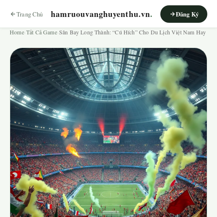
hamruouvanghuyenthu.vn
.
Trang Chủ
Đăng Ký
Home
›
Tất Cả Game
›
Sân Bay Long Thành: “Cú Hích” Cho Du Lịch Việt Nam Hay