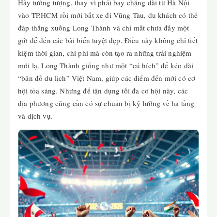
Hãy tưởng tượng, thay vì phải bay chặng dài từ Hà Nội
vào TP.HCM rồi mới bắt xe đi Vũng Tàu, du khách có thể
đáp thẳng xuống Long Thành và chỉ mất chưa đầy một
giờ để đến các bãi biển tuyệt đẹp. Điều này không chỉ tiết
kiệm thời gian, chi phí mà còn tạo ra những trải nghiệm
mới lạ. Long Thành giống như một “cú hích” để kéo dài
“bản đồ du lịch” Việt Nam, giúp các điểm đến mới có cơ
hội tỏa sáng. Nhưng để tận dụng tối đa cơ hội này, các
địa phương cũng cần có sự chuẩn bị kỹ lưỡng về hạ tầng
và dịch vụ.