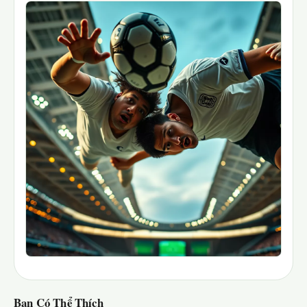
Bạn Có Thể Thích