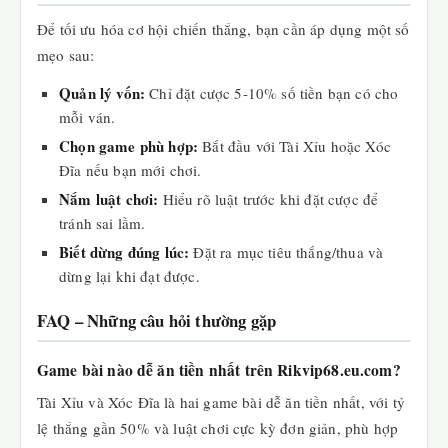
Để tối ưu hóa cơ hội chiến thắng, bạn cần áp dụng một số
mẹo sau:
Quản lý vốn:
Chỉ đặt cược 5-10% số tiền bạn có cho
mỗi ván.
Chọn game phù hợp:
Bắt đầu với Tài Xỉu hoặc Xóc
Đĩa nếu bạn mới chơi.
Nắm luật chơi:
Hiểu rõ luật trước khi đặt cược để
tránh sai lầm.
Biết dừng đúng lúc:
Đặt ra mục tiêu thắng/thua và
dừng lại khi đạt được.
FAQ – Những câu hỏi thường gặp
Game bài nào dễ ăn tiền nhất trên Rikvip68.eu.com?
Tài Xỉu và Xóc Đĩa là hai game bài dễ ăn tiền nhất, với tỷ
lệ thắng gần 50% và luật chơi cực kỳ đơn giản, phù hợp