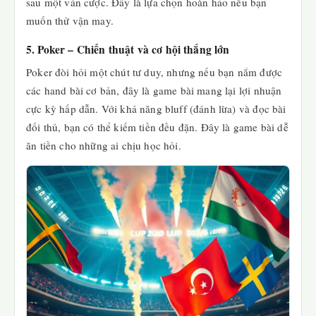
sau một ván cược. Đây là lựa chọn hoàn hảo nếu bạn
muốn thử vận may.
5. Poker – Chiến thuật và cơ hội thắng lớn
Poker đòi hỏi một chút tư duy, nhưng nếu bạn nắm được
các hand bài cơ bản, đây là game bài mang lại lợi nhuận
cực kỳ hấp dẫn. Với khả năng bluff (đánh lừa) và đọc bài
đối thủ, bạn có thể kiếm tiền đều đặn. Đây là game bài dễ
ăn tiền cho những ai chịu học hỏi.