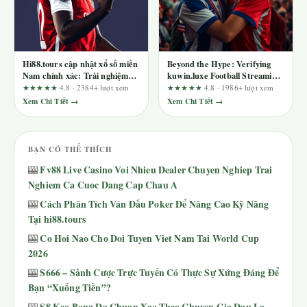
Hi88.tours cập nhật xổ số miền
Beyond the Hype: Verifying
Nam chính xác: Trải nghiệm
kuwin.luxe Football Streaming
thực tế từ góc nhìn người dùng
and Real-Time Notification
★★★★★
4.8 · 2384+ lượt xem
★★★★★
4.8 · 1986+ lượt xem
Claims
Xem Chi Tiết →
Xem Chi Tiết →
BẠN CÓ THỂ THÍCH
Fv88 Live Casino Voi Nhieu Dealer Chuyen Nghiep Trai
🎰
Nghiem Ca Cuoc Dang Cap Chau A
Cách Phân Tích Ván Đấu Poker Để Nâng Cao Kỹ Năng
🎰
Tại hi88.tours
Co Hoi Nao Cho Doi Tuyen Viet Nam Tai World Cup
🎰
2026
S666 – Sảnh Cược Trực Tuyến Có Thực Sự Xứng Đáng Để
🎰
Bạn “Xuống Tiền”?
S8 Keo Bong Da Chuan Xac Theo Chuyen Gia Dau La
🎰