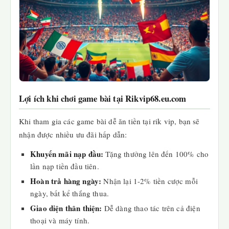
Lợi ích khi chơi game bài tại Rikvip68.eu.com
Khi tham gia các game bài dễ ăn tiền tại rik vip, bạn sẽ
nhận được nhiều ưu đãi hấp dẫn:
Khuyến mãi nạp đầu:
Tặng thưởng lên đến 100% cho
lần nạp tiền đầu tiên.
Hoàn trả hàng ngày:
Nhận lại 1-2% tiền cược mỗi
ngày, bất kể thắng thua.
Giao diện thân thiện:
Dễ dàng thao tác trên cả điện
thoại và máy tính.