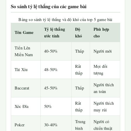
So sánh tỷ lệ thắng của các game bài
Bảng so sánh tỷ lệ thắng và độ khó của top 5 game bài
Tỷ lệ thắng
Độ
Phù hợp
Tên Game
ước tính
khó
cho
Tiến Lên
40-50%
Thấp
Người mới
Miền Nam
Rất
Mọi đối
Tài Xỉu
48-50%
thấp
tượng
Người thích
Baccarat
45-50%
Thấp
an toàn
Rất
Người thích
Xóc Đĩa
50%
thấp
may rủi
Trung
Người có
Poker
30-40%
bình
chiến thuật