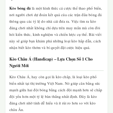
Kèo bóng đá
là một hình thức cá cược thể thao phổ biến,
nơi người chơi dự đoán kết quả của các trận đấu bóng đá
thông qua các tỷ lệ do nhà cái đưa ra. Việc tìm ra kèo
đáng chơi nhất không chỉ dựa trên may mắn mà còn đòi
hỏi kiến thức, kinh nghiệm và chiến lược cụ thể. Bài viết
này sẽ giúp bạn khám phá những loại kèo hấp dẫn, cách
nhận biết kèo thơm và bí quyết đặt cược hiệu quả.
Kèo Châu Á (Handicap) – Lựa Chọn Số 1 Cho
Người Mới
Kèo Châu Á, hay còn gọi là kèo chấp, là loại kèo phổ
biến nhất tại thị trường Việt Nam. Nó giúp cân bằng sức
mạnh giữa hai đội bóng bằng cách đội mạnh hơn sẽ chấp
đội yếu hơn một tỷ lệ bàn thắng nhất định. Đây là kèo
đáng chơi nhờ tính dễ hiểu và ít rủi ro hơn so với kèo
châu Âu.