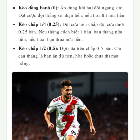
Kèo đồng banh (0):
Áp dụng khi hai đội ngang sức.
Đặt cược đội thắng sẽ nhận tiền, nếu hòa thì hòa tiền.
Kèo chấp 1/4 (0.25):
Đội cửa trên chấp đội cửa dưới
0.25 bàn. Nếu thắng cách biệt 1 bàn, bạn thắng nửa
tiền; nếu hòa, bạn thua nửa tiền.
Kèo chấp 1/2 (0.5):
Đội cửa trên chấp 0.5 bàn. Chỉ
cần thắng là bạn ăn đủ tiền, hòa hoặc thua thì mất
trắng.