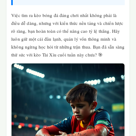
Việc tìm ra kèo bóng đá đáng chơi nhất không phải là
điều dễ dàng, nhưng với kiến thức nền tảng và chiến lược
rõ ràng, bạn hoàn toàn có thể nâng cao tỷ lệ thắng. Hãy
luôn giữ một cái đầu lạnh, quản lý vốn thông minh và
không ngừng học hỏi từ những trận thua. Bạn đã sẵn sàng
thử sức với kèo Tài Xỉu cuối tuần này chưa? 🎯