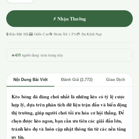
⚡ Nhận Thưởng
🔒 Bảo Mật SSL
🎰 Odds Cao
🔄 Hoàn Trả 1.5%
💳 Đa Kênh Nạp
435
🔥
người đang xem trang này
Nội Dung Bài Viết
Đánh Giá (2,772)
Giao Dịch
Kèo bóng đá đáng chơi nhất là những kèo có tỷ lệ cược
hợp lý, dựa trên phân tích dữ liệu trận đấu và biến động
thị trường, giúp người chơi tối ưu hóa cơ hội thắng. Để
chọn được kèo ngon, bạn cần ưu tiên các giải đấu lớn,
tránh kèo dụ và luôn cập nhật thông tin từ các nền tảng
uy tín.