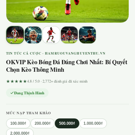
TIN TỨC CÁ CƯỢC · HAMRUOUVANGHUYENTHU.VN
OKVIP Kèo Bóng Đá Đáng Chơi Nhất: Bí Quyết
Chọn Kèo Thông Minh
★★★★★
4.8 / 5.0 · 2,772+ đánh giá đã xác minh
Đang Thịnh Hành
MỨC NẠP THAM KHẢO
100.000₫
200.000₫
500.000₫
1.000.000₫
2.000.000₫