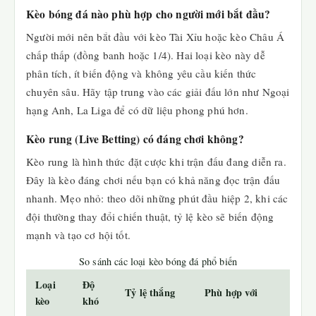
Kèo bóng đá nào phù hợp cho người mới bắt đầu?
Người mới nên bắt đầu với kèo Tài Xỉu hoặc kèo Châu Á
chấp thấp (đồng banh hoặc 1/4). Hai loại kèo này dễ
phân tích, ít biến động và không yêu cầu kiến thức
chuyên sâu. Hãy tập trung vào các giải đấu lớn như Ngoại
hạng Anh, La Liga để có dữ liệu phong phú hơn.
Kèo rung (Live Betting) có đáng chơi không?
Kèo rung là hình thức đặt cược khi trận đấu đang diễn ra.
Đây là kèo đáng chơi nếu bạn có khả năng đọc trận đấu
nhanh. Mẹo nhỏ: theo dõi những phút đầu hiệp 2, khi các
đội thường thay đổi chiến thuật, tỷ lệ kèo sẽ biến động
mạnh và tạo cơ hội tốt.
So sánh các loại kèo bóng đá phổ biến
Loại
Độ
Tỷ lệ thắng
Phù hợp với
kèo
khó