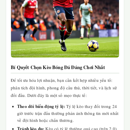
Bí Quyết Chọn Kèo Bóng Đá Đáng Chơi Nhất
Để tối ưu hóa lợi nhuận, bạn cần kết hợp nhiều yếu tố:
phân tích đội hình, phong độ cầu thủ, thời tiết, và lịch sử
đối đầu. Dưới đây là một số mẹo thực tế:
Theo dõi biến động tỷ lệ:
Tỷ lệ kèo thay đổi trong 24
giờ trước trận đấu thường phản ánh thông tin mới nhất
về đội hình hoặc chấn thương.
Tránh kèo dụ:
Kèo có tỷ lệ thưởng quá cao (trên 2.0)