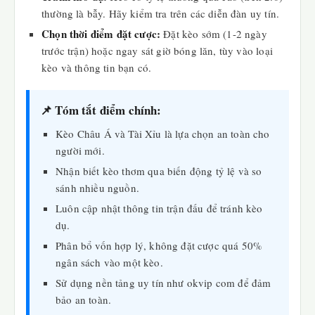
thường là bẫy. Hãy kiểm tra trên các diễn đàn uy tín.
Chọn thời điểm đặt cược:
Đặt kèo sớm (1-2 ngày
trước trận) hoặc ngay sát giờ bóng lăn, tùy vào loại
kèo và thông tin bạn có.
📌 Tóm tắt điểm chính:
Kèo Châu Á và Tài Xỉu là lựa chọn an toàn cho
người mới.
Nhận biết kèo thơm qua biến động tỷ lệ và so
sánh nhiều nguồn.
Luôn cập nhật thông tin trận đấu để tránh kèo
dụ.
Phân bổ vốn hợp lý, không đặt cược quá 50%
ngân sách vào một kèo.
Sử dụng nền tảng uy tín như okvip com để đảm
bảo an toàn.