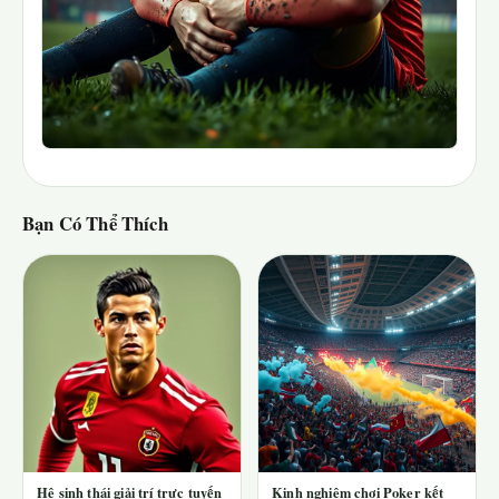
Bạn Có Thể Thích
Hệ sinh thái giải trí trực tuyến
Kinh nghiệm chơi Poker kết